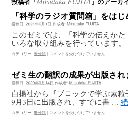
Mitsutaka FUJITA
投稿者「
」のアーカ
ン
ツ
「科学のラジオ質問箱」をはじ
へ
投稿日:
2021年6月1日
作成者:
Mitsutaka FUJITA
このゼミでは、「科学の伝えかた
ス
いろな取り組みを行っています。
キ
「科
カテゴリー:
未分類
|
コメントを受け付けていません
ッ
学
の
プ
ラ
ゼミ生の翻訳の成果が出版され
ジ
オ
投稿日:
2020年9月14日
作成者:
Mitsutaka FUJITA
質
白揚社から『ブロックで学ぶ素粒子
問
箱」
9月3日に出版され、すでに書 …
を
は
ゼ
カテゴリー:
未分類
|
コメントを受け付けていません
じ
ミ
め
生
ま