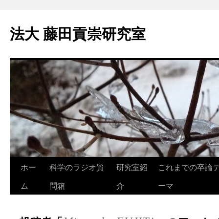
法大 藤田貢崇研究室
コ
ホー
科学のラジオ質
研究室紹
これまでの卒論
ン
ム
問箱
介
ーマ
テ