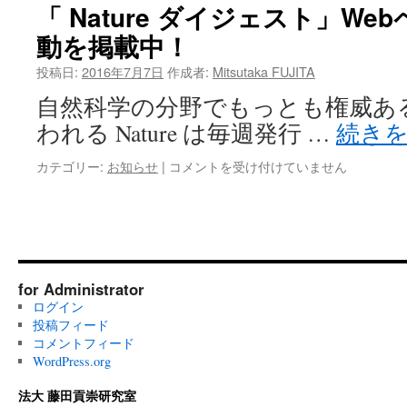
の
「 Nature ダイジェスト」W
し
翻
た！
動を掲載中！
訳
は
の
投稿日:
2016年7月7日
作成者:
Mitsutaka FUJITA
成
果
自然科学の分野でもっとも権威あ
が
われる Nature は毎週発行 …
続き
出
版
「
カテゴリー:
お知らせ
|
コメントを受け付けていません
さ
Nature
れ
ダ
ま
イ
し
ジ
た
ェ
は
ス
for Administrator
ト」
ログイン
Web
投稿フィード
ペ
コメントフィード
ー
WordPress.org
ジ
に
法大 藤田貢崇研究室
ゼ